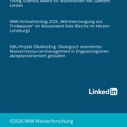
Young Scientist Award für Masterarbeit von Saeedeh
Lordan
IWW-Innovationstag 2026 „Wärmeerzeugung aus
Trinkwasser“ im Wasserwerk Rote Bleiche im Herzen
Lüneburgs
DBU-Projekt ÖkoWasEng: Ökologisch orientiertes
Wasserressourcenmanagement in Engpassregionen
akzeptanzorientiert gestalten
©2026 IWW Wasserforschung