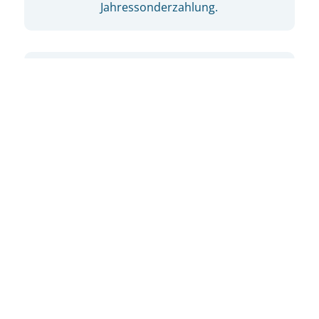
Jahressonderzahlung.

Gesundheitsmanagement
Für deine Gesundheit betreiben wir ein
aktives Gesundheitsmanagement und bieten
dir kostenlose medizinische
Vorsorgeuntersuchungen. Auch die
Teilnahme an Events wie Firmenläufe oder
einer Sportgruppe fördern den Teamgeist
und das Wohlbefinden in deinem Job.