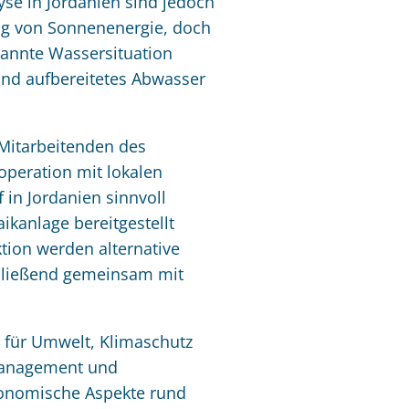
se in Jordanien sind jedoch
ng von Sonnenenergie, doch
pannte Wassersituation
 und aufbereitetes Abwasser
Mitarbeitenden des
operation mit lokalen
in Jordanien sinnvoll
ikanlage bereitgestellt
ion werden alternative
chließend gemeinsam mit
s für Umwelt, Klimaschutz
management und
ökonomische Aspekte rund