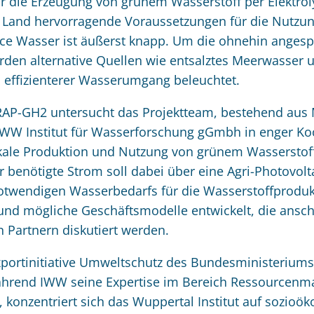
die Erzeugung von grünem Wasserstoff per Elektroly
s Land hervorragende Voraussetzungen für die Nutzu
rce Wasser ist äußerst knapp. Um die ohnehin anges
erden alternative Quellen wie entsalztes Meerwasser
n effizienterer Wasserumgang beleuchtet.
AP-GH2 untersucht das Projektteam, bestehend aus 
 IWW Institut für Wasserforschung gGmbh in enger Ko
okale Produktion und Nutzung von grünem Wasserstoff 
benötigte Strom soll dabei über eine Agri-Photovolta
twendigen Wasserbedarfs für die Wasserstoffprodukt
t und mögliche Geschäftsmodelle entwickelt, die ans
 Partnern diskutiert werden.
Exportinitiative Umweltschutz des Bundesministerium
Während IWW seine Expertise im Bereich Ressourcen
, konzentriert sich das Wuppertal Institut auf sozio