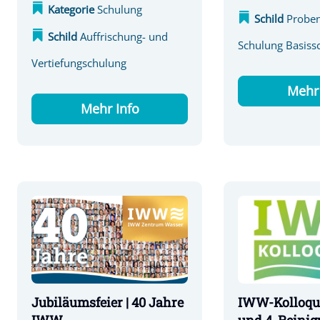
Kategorie
Schulung
Schild
Probe
Schild
Auffrischung- und
Schulung Basiss
Vertiefungschulung
Mehr 
Mehr Info
IWW-Kolloqu
Jubiläumsfeier | 40 Jahre