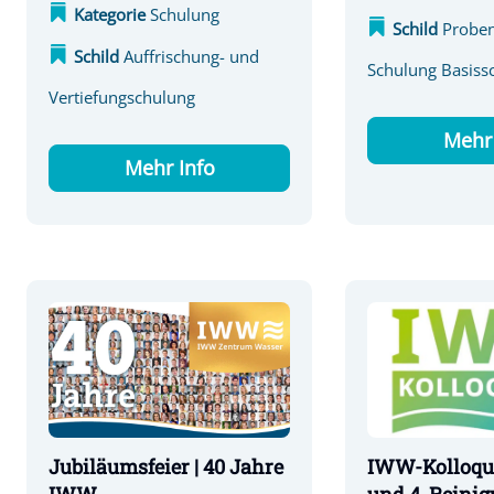
Kategorie
Schulung
Schild
Probe
Schild
Auffrischung- und
Schulung Basiss
Vertiefungschulung
Mehr 
Mehr Info
IWW-Kolloqu
Jubiläumsfeier | 40 Jahre